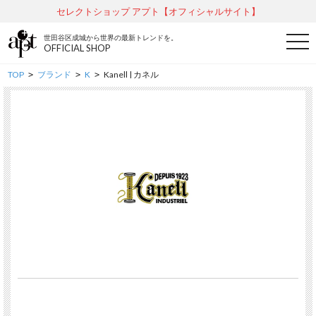
セレクトショップ アプト【オフィシャルサイト】
世田谷区成城から世界の最新トレンドを。
t
OFFICIAL SHOP
o
g
g
TOP
ブランド
K
Kanell | カネル
>
>
>
l
e
n
a
v
i
g
a
t
i
o
n