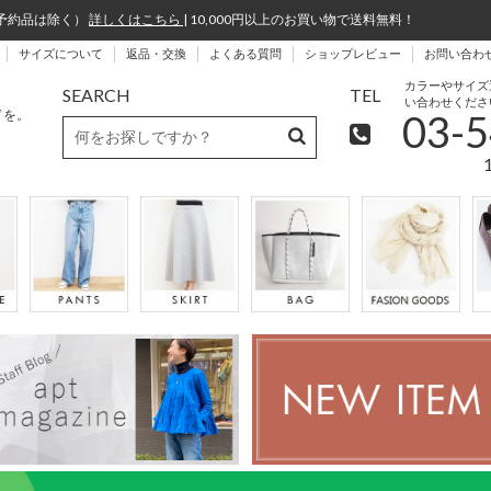
予約品は除く）
詳しくはこちら
| 10,000円以上のお買い物で送料無料！
サイズについて
返品・交換
よくある質問
ショップレビュー
お問い合わ
カラーやサイズ
SEARCH
TEL
い合わせくださ
ドを。
03-