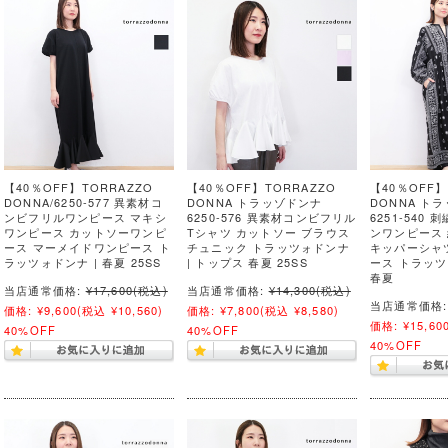
【40％OFF】TORRAZZO
【40％OFF】TORRAZZO
【40％OFF】
DONNA/6250-577 異素材コ
DONNA トラッゾドンナ
DONNA ト
ンビフリルワンピース マキシ
6250-576 異素材コンビフリル
6251-540
ワンピース カットソーワンピ
Tシャツ カットソー ブラウス
ンワンピース 
ース マーメイドワンピース ト
チュニック トラッツォドンナ
キッパーシャ
ラッツォドンナ | 春夏 25SS
| トップス 春夏 25SS
ース トラッツォ
春夏
当店通常価格:
¥17,600
(税込)
当店通常価格:
¥14,300
(税込)
当店通常価格:
価格:
¥9,600
(税込 ¥10,560)
価格:
¥7,800
(税込 ¥8,580)
価格:
¥15,60
40%OFF
40%OFF
40%OFF