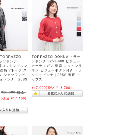
TORRAZZO
TORRAZZO DONNA トラッ
ラッゾドンナ
ゾドンナ 6251-680 ビジュー
 刺繍コットンドルマ
カーディガン 綿麻 コットンリ
総柄 Vネック ス
ネン ビジューボタン付き トラ
ツ シャツワンピ
ッツォドンナ | 25SS 春夏 ト
ドンナ | 25SS
ップス
¥17,000
(税込 ¥18,700)
¥28,600
(税込)
0
(税込 ¥17,160)