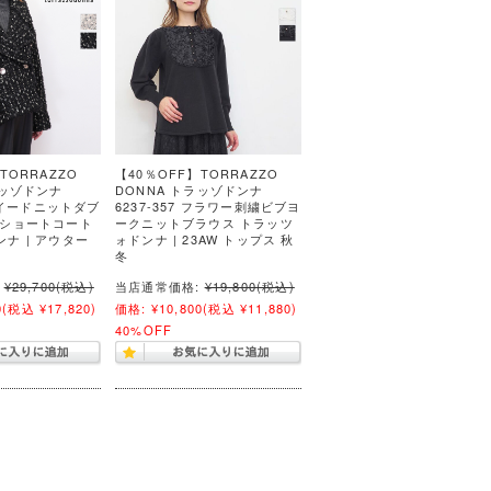
TORRAZZO
【40％OFF】TORRAZZO
ラッゾドンナ
DONNA トラッゾドンナ
 ツイードニットダブ
6237-357 フラワー刺繍ビブヨ
 ショートコート
ークニットブラウス トラッツ
ナ | アウター
ォドンナ | 23AW トップス 秋
冬
¥29,700
(税込)
当店通常価格:
¥19,800
(税込)
0
(税込 ¥17,820)
価格:
¥10,800
(税込 ¥11,880)
40%OFF