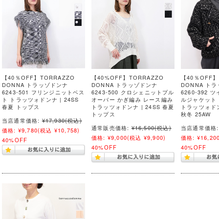
【40％OFF】TORRAZZO
【40%OFF】TORRAZZO
【40％OFF】
DONNA トラッゾドンナ
DONNA トラッゾドンナ
DONNA ト
6243-501 フリンジニットベス
6243-500 クロシェニットプル
6260-392
ト トラッツォドンナ | 24SS
オーバー かぎ編み レース編み
ルジャケット
春夏 トップス
トラッツォドンナ | 24SS 春夏
トラッツォドン
トップス
秋冬 25AW
当店通常価格:
¥17,930
(税込)
通常販売価格:
¥16,500
(税込)
当店通常価格:
価格:
¥9,780
(税込 ¥10,758)
価格:
¥9,000
(税込 ¥9,900)
価格:
¥16,20
40%OFF
40%OFF
40%OFF