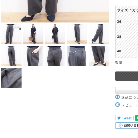
サイズ / カ
36
38
40
数量:
返品につ
レビュー