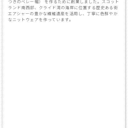
つきのベレー帽） を作るために創業しました。スコット
ランド南西部、クライド湾の海岸に位置する歴史ある街
エアシャーの豊かな繊維遺産を活用し、丁寧に色鮮やか
なニットウェアを作っています。