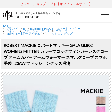
セレクトショップ アプト【オフィシャルサイト】
世田谷区成城から世界の最新トレンドを。
t
OFFICIAL SHOP
o
g
g
TOP
ブランド
R
ROBERT MACKIE｜ロバートマッキー
l
>
>
>
アイテム
ファッショングッズ
グローブ
>
>
>
e
NEW ITEM | 新作アイテム
ファッショングッズ
>
>
n
a
v
ROBERT MACKIE ロバートマッキー GALA GL802
i
WOMENS MITTEN カラーブロックフィンガーレスグロー
g
a
ブ アームカバー アームウォーマー スマホグローブ スマホ
t
i
手袋 | 23AW ファッショングッズ 秋冬
o
n