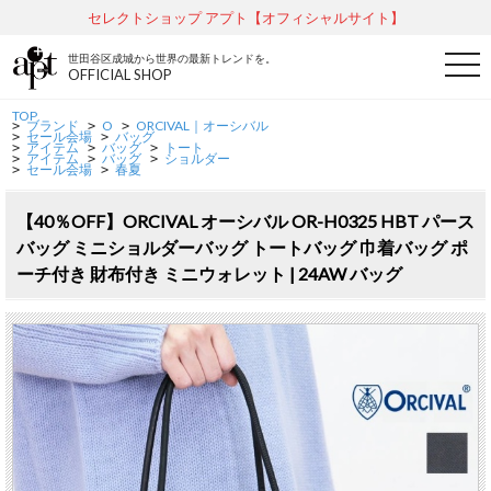
セレクトショップ アプト【オフィシャルサイト】
世田谷区成城から世界の最新トレンドを。
t
OFFICIAL SHOP
o
g
g
TOP
ブランド
O
ORCIVAL｜オーシバル
l
>
>
>
セール会場
バッグ
>
>
e
アイテム
バッグ
トート
>
>
>
アイテム
バッグ
ショルダー
n
>
>
>
セール会場
春夏
>
>
a
v
i
【40％OFF】ORCIVAL オーシバル OR-H0325 HBT パース
g
a
バッグ ミニショルダーバッグ トートバッグ 巾着バッグ ポ
t
ーチ付き 財布付き ミニウォレット | 24AW バッグ
i
o
n