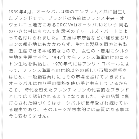
1939年4月、オーシバルは蜂のエンブレムと共に誕生し
たブランドです。 ブランドの名前はフランス中央・オー
ヴェルニュ地方にあるORCIVAL(オーシバル)という 同名
の小さな村にちなんで創設者のチャールズ・バートによ
って名付けられました。 工房は市庁舎などが建ち並ぶリ
ヨンの都心地にもかかわらず、生地と製品を両方とも製
造、生産できる本格的なもので、 女性の下着用にシルク
生地を生産する他、1947年からフランス海軍向けのコッ
トン生地を供給し、 1970年代にはアンリ・ロベールによ
って、フランス海軍への供給以外の新しい市場の開拓を
はじめ、一般顧客向けにもその市場を拡げていきます。
オーシバルは作り手の情熱を使い手と共有しているから
こそ、 時代を超えたフレンチマリンの代表的なブランド
として広く認知されるようになりました。 その品質に裏
打ちされた物づくりはオーシバルが長年愛され続けてい
る理由であり、 そのルーツが根本的には品質にある事は
今も変わりません。