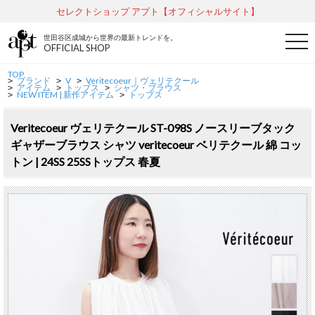
セレクトショップ アプト【オフィシャルサイト】
世田谷区成城から世界の最新トレンドを。
t
OFFICIAL SHOP
o
g
g
TOP
ブランド
V
Veritecoeur｜ヴェリテクール
l
>
>
>
アイテム
トップス
シャツ・ブラウス
>
>
>
e
NEW ITEM | 新作アイテム
トップス
>
>
n
a
v
Veritecoeur ヴェリテクール ST-098S ノースリーブタック
i
ギャザーブラウス シャツ veritecoeur ベリテクール 綿 コッ
g
a
トン | 24SS 25SSトップス 春夏
t
i
o
n