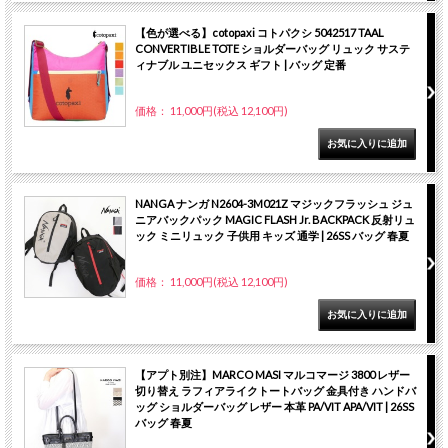
【色が選べる】cotopaxi コトパクシ 5042517 TAAL
CONVERTIBLE TOTE ショルダーバッグ リュック サステ
ィナブル ユニセックス ギフト | バッグ 定番
価格： 11,000円(税込 12,100円)
NANGA ナンガ N2604-3M021Z マジックフラッシュ ジュ
ニアバックパック MAGIC FLASH Jr. BACKPACK 反射リュ
ック ミニリュック 子供用 キッズ 通学 | 26SS バッグ 春夏
価格： 11,000円(税込 12,100円)
【アプト別注】MARCO MASI マルコマージ 3800 レザー
切り替え ラフィアライクトートバッグ 金具付き ハンドバ
ッグ ショルダーバッグ レザー 本革 PA/VIT APA/VIT | 26SS
バッグ 春夏