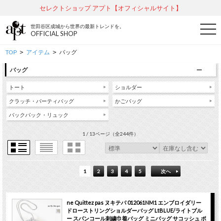
セレクトショップ アプト【オフィシャルサイト】
世田谷区成城から世界の最新トレンドを。
t
OFFICIAL SHOP
o
g
g
TOP
アイテム
バッグ
>
>
l
e
バッグ
n
a
v
トート
ショルダー
i
g
クラッチ・パーティバッグ
かごバッグ
a
バックパック・リュック
t
i
o
1 / 13ページ
（全244件）
n
1
2
3
4
5
次へ
ne Quittez pas ヌキテパ 012061NM1 エンブロイダリー
ドローストリングショルダーバッグ LtBLUE/ライトブル
ー スパンコール刺繍巾着バッグ ミニバッグ サコッシュ ポ