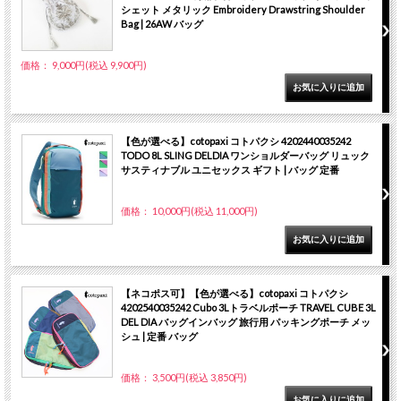
シェット メタリック Embroidery Drawstring Shoulder
Bag | 26AW バッグ
価格： 9,000円(税込 9,900円)
【色が選べる】cotopaxi コトパクシ 4202440035242
TODO 8L SLING DELDIA ワンショルダーバッグ リュック
サスティナブル ユニセックス ギフト | バッグ 定番
価格： 10,000円(税込 11,000円)
【ネコポス可】【色が選べる】cotopaxi コトパクシ
4202540035242 Cubo 3Lトラベルポーチ TRAVEL CUBE 3L
DEL DIA バッグインバッグ 旅行用 パッキングポーチ メッ
シュ | 定番 バッグ
価格： 3,500円(税込 3,850円)