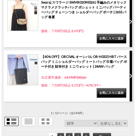
Swaraj スワラージ SWMR020900261 手編みのメタリック
マクラメクラッチバッグ ポシェット ミニバッグ パーティ
ーバッグ チェーンつき ショルダーバッグ ポーチ | 26SS バ
ッグ 春夏
価格： 7,900円(税込 8,690円)
【40％OFF】ORCIVAL オーシバル OR-H0325 HBT パース
バッグ ミニショルダーバッグ トートバッグ 巾着バッグ ポ
ーチ付き 財布付き ミニウォレット | 24AW バッグ
当店通常価格：
13,750円(税込)
価格： 7,500円(税込 8,250円)
<40%OFF>
1 / 13ページ
（全244件）