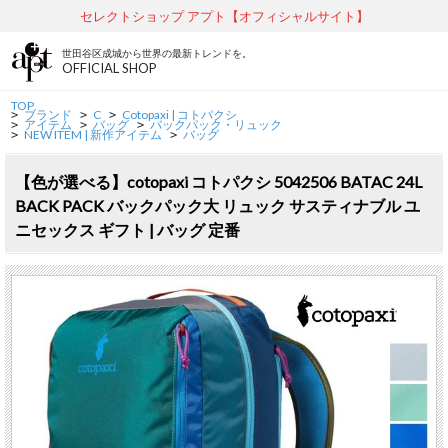
セレクトショップ アプト【オフィシャルサイト】
世田谷区成城から世界の最新トレンドを。
OFFICIAL SHOP
TOP
ブランド
C
Cotopaxi | コトパクシ
>
>
>
アイテム
バッグ
バックパック・リュック
>
>
>
NEW ITEM | 新作アイテム
バッグ
>
>
【色が選べる】cotopaxi コトパクシ 5042506 BATAC 24L
BACK PACK バックパック大 リュック サスティナブル ユ
ニセックス ギフト | バッグ 定番