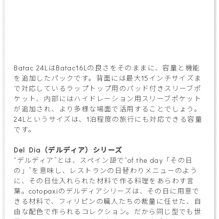
Batac 24LはBatac16Lの良さをそのままに、容量と機能
を追加したパックです。背面には最大15インチサイズま
で対応しているラップトップ用のパッド付きスリーブポ
ケット、内部にはハイドレーション用スリーブポケット
が追加され、より多様な場面で活用することでしょう。
24Lというサイズは、1泊程度の旅行にも対応できる容量
です。
Del Dia（デルディア）シリーズ
“デルディア”とは、スペイン語で“of the day「その日
の」”を意味し、レストランの日替わりメニューのよう
に、その日仕入れられた材料で作る料理をあらわす言
葉。cotopaxiのデルディアシリーズは、その日に用意で
きる材料で、フィリピンの職人たちの裁量に任せた、自
由な配色で作られるコレクション。だから同じ型でも世