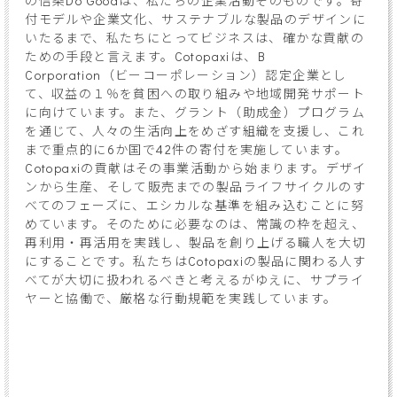
の信条Do Goodは、私たちの企業活動そのものです。寄
付モデルや企業文化、サステナブルな製品のデザインに
いたるまで、私たちにとってビジネスは、確かな貢献の
ための手段と言えます。Cotopaxiは、B
Corporation（ビーコーポレーション）認定企業とし
て、収益の１％を貧困への取り組みや地域開発サポート
に向けています。また、グラント（助成金）プログラム
を通じて、人々の生活向上をめざす組織を支援し、これ
まで重点的に6か国で42件の寄付を実施しています。
Cotopaxiの貢献はその事業活動から始まります。デザイ
ンから生産、そして販売までの製品ライフサイクルのす
べてのフェーズに、エシカルな基準を組み込むことに努
めています。そのために必要なのは、常識の枠を超え、
再利用・再活用を実践し、製品を創り上げる職人を大切
にすることです。私たちはCotopaxiの製品に関わる人す
べてが大切に扱われるべきと考えるがゆえに、サプライ
ヤーと協働で、厳格な行動規範を実践しています。