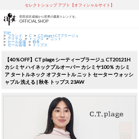
セレクトショップ アプト【オフィシャルサイト】
世田谷区成城から世界の最新トレンドを。
OFFICIAL SHOP
TOP
ブランド
C
C.T plage | C.Tプラージュ
>
>
>
アイテム
トップス
ニット
>
>
>
セール会場
秋冬
>
>
セール会場
トップス
>
>
【40％OFF】CT plage シーティープラージュ CT20121H
カシミヤ ハイネックプルオーバー カシミヤ100％ カシミ
ア タートルネック オフタートル ニット セーター ウォッシ
ャブル 洗える | 秋冬 トップス 23AW