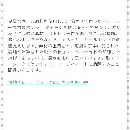
良質なウール原料を使用し、圧縮させて作ったジャージ
ー素材のパンツ。 ジャージ素材は滑らかで暖かく、寒い
秋冬に心強い素材。ストレッチ性があり履き心地抜群。
着心地楽々でありながら、すらっとしたシルエットで綺
麗見えします。素材の上質さと、前腿に丁寧に施された
裏地や計算された股下の長さは、パンツ専科の熟練した
技術によるもので、履き心地にも表れています。形はベ
ーシックで使いやすく、コーディネートに活躍すること
間違いなしです。
無地グレー、ブラックはこちらも販売中