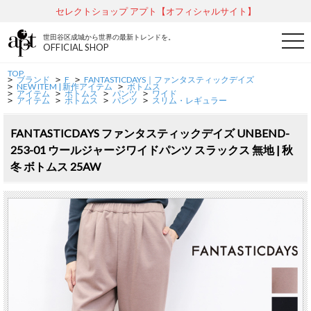
セレクトショップ アプト【オフィシャルサイト】
世田谷区成城から世界の最新トレンドを。
t
OFFICIAL SHOP
o
g
g
TOP
ブランド
F
FANTASTICDAYS｜ファンタスティックデイズ
l
>
>
>
NEW ITEM | 新作アイテム
ボトムス
>
>
e
アイテム
ボトムス
パンツ
ワイド
>
>
>
>
アイテム
ボトムス
パンツ
スリム・レギュラー
n
>
>
>
>
a
v
FANTASTICDAYS ファンタスティックデイズ UNBEND-
i
g
253-01 ウールジャージワイドパンツ スラックス 無地 | 秋
a
t
冬 ボトムス 25AW
i
o
n