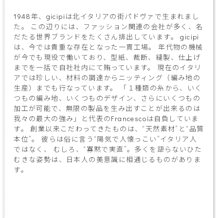
1948年、gicipiは北イタリアの街パドヴァで生まれまし
た。 この辺りには、ファッション関連の会社が多く、名
だたる世界ブランドをたくさん排出しています。 gicipi
は、今では貴重な存在となった一貫工場。 年代物の機械
が今でも現役で働いており、型紙、裁断、縫製、仕上げ
までを一括で自社社内にて賄っています。 現在のイタリ
アでは珍しい、材料の調達からニッティング（編み地の
生産）までも行なっています。 「１種類の糸から、いく
つもの編み地、いくつものデザイン、さらにいくつもの
加工が可能で、無限の製品を生み出すことが出来るのは
我々の最大の強み」と代表のFrancescoは自負していま
す。 創業以来こだわってきたものは、“天然素材”と“品質
本位”。 彼らは俗に言う“陽気で人懐っこい”イタリア人
ではなく、 むしろ、“寡黙で実直”。多くを語らないひた
むきな姿勢は、日本人の美意識に相通じるものがありま
す。