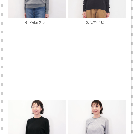
GriMela/グレー
Buio/ネイビー