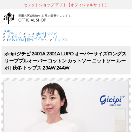
セレクトショップ アプト【オフィシャルサイト】
世田谷区成城から世界の最新トレンドを。
OFFICIAL SHOP
TOP
ブランド
G
gicipi | ジチピ
>
>
>
アイテム
トップス
ニット
>
>
>
NEW ITEM | 新作アイテム
トップス
>
>
gicipi ジチピ 2401A 2301A LUPO オーバーサイズロングス
リーブプルオーバー コットン カットソー ニットソー ルー
ポ | 秋冬 トップス 23AW 24AW