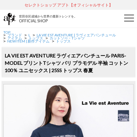
セレクトショップ アプト【オフィシャルサイト】
世田谷区成城から世界の最新トレンドを。
t
OFFICIAL SHOP
o
g
g
TOP
ブランド
L
LA VIE EST AVENTURE | ラヴィエアバンチュール
l
>
>
>
アイテム
トップス
カットソー・Tシャツ
>
>
>
e
NEW ITEM | 新作アイテム
トップス
>
>
n
a
v
LA VIE EST AVENTURE ラヴィエアバンチュール PARIS-
i
MODEL プリントTシャツ パリ プラモデル 半袖 コットン
g
a
100％ ユニセックス | 25SS トップス 春夏
t
i
o
n