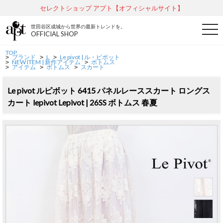
セレクトショップ アプト【オフィシャルサイト】
世田谷区成城から世界の最新トレンドを。
t
OFFICIAL SHOP
o
g
g
TOP
ブランド
L
Le pivot | ル・ピボット
l
>
>
>
NEW ITEM | 新作アイテム
ボトムス
>
>
e
アイテム
ボトムス
スカート
>
>
>
n
a
v
Le pivot ルピボット 6415 パネルレーススカート ロングス
i
カート lepivot Lepivot | 26SS ボトムス 春夏
g
a
t
i
o
n