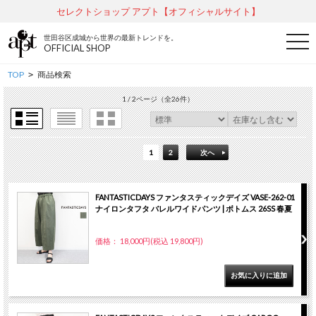
セレクトショップ アプト【オフィシャルサイト】
世田谷区成城から世界の最新トレンドを。
t
OFFICIAL SHOP
o
g
g
TOP
商品検索
>
l
e
1 / 2ページ
（全26件）
n
a
v
i
g
1
2
次へ
a
t
i
o
n
FANTASTICDAYS ファンタスティックデイズ VASE-262-01
ナイロンタフタ バレルワイドパンツ | ボトムス 26SS 春夏
価格： 18,000円(税込 19,800円)