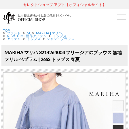
セレクトショップ アプト【オフィシャルサイト】
世田谷区成城から世界の最新トレンドを。
t
OFFICIAL SHOP
o
g
g
TOP
ブランド
M
MARIHA | マリハ
l
>
>
>
NEW ITEM | 新作アイテム
トップス
>
>
e
アイテム
トップス
シャツ・ブラウス
>
>
>
n
a
v
MARIHA マリハ 3214264003 フリージアのブラウス 無地
i
フリル ペプラム | 26SS トップス 春夏
g
a
t
i
o
n