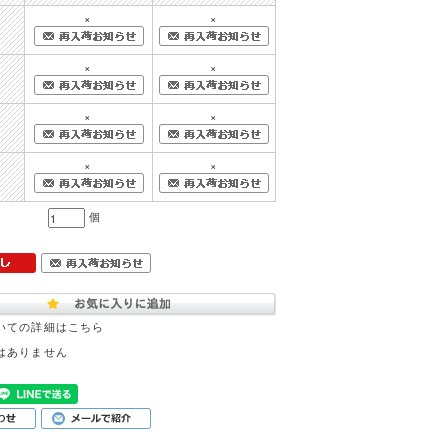
×
×
×
×
×
×
×
×
個
いての詳細はこちら
はありません