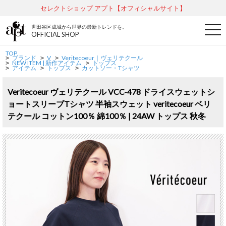
セレクトショップ アプト【オフィシャルサイト】
世田谷区成城から世界の最新トレンドを。
t
OFFICIAL SHOP
o
g
g
TOP
ブランド
V
Veritecoeur｜ヴェリテクール
l
>
>
>
NEW ITEM | 新作アイテム
トップス
>
>
e
アイテム
トップス
カットソー・Tシャツ
>
>
>
n
a
v
Veritecoeur ヴェリテクール VCC-478 ドライスウェットシ
i
ョートスリーブTシャツ 半袖スウェット veritecoeur ベリ
g
a
テクール コットン100％ 綿100％ | 24AW トップス 秋冬
t
i
o
n