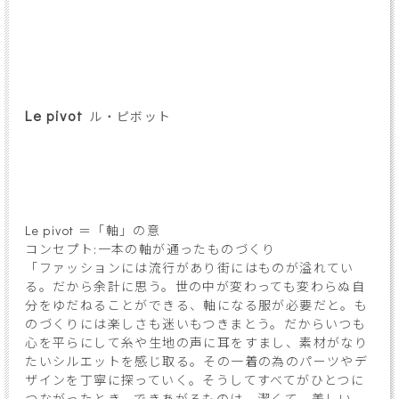
Le pivot
ル・ピボット
Le pivot ＝「軸」の意
コンセプト:一本の軸が通ったものづくり
「ファッションには流行があり街にはものが溢れてい
る。だから余計に思う。世の中が変わっても変わらぬ自
分をゆだねることができる、軸になる服が必要だと。も
のづくりには楽しさも迷いもつきまとう。だからいつも
心を平らにして糸や生地の声に耳をすまし、素材がなり
たいシルエットを感じ取る。その一着の為のパーツやデ
ザインを丁寧に探っていく。そうしてすべてがひとつに
つながったとき、できあがるものは、潔くて、美しい。