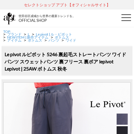
セレクトショップ アプト【オフィシャルサイト】
世田谷区成城から世界の最新トレンドを。
t
OFFICIAL SHOP
o
g
g
TOP
ブランド
L
Le pivot | ル・ピボット
l
>
>
>
NEW ITEM | 新作アイテム
ボトムス
>
>
e
アイテム
ボトムス
パンツ
ワイド
>
>
>
>
n
a
v
Le pivot ルピボット 5246 裏起毛ストレートパンツ ワイド
i
パンツ スウェットパンツ 裏フリース 裏ボア lepivot
g
a
Lepivot | 25AW ボトムス 秋冬
t
i
o
n